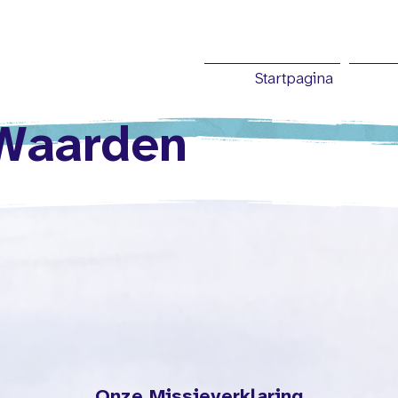
Startpagina
 Waarden
Onze Missieverklaring