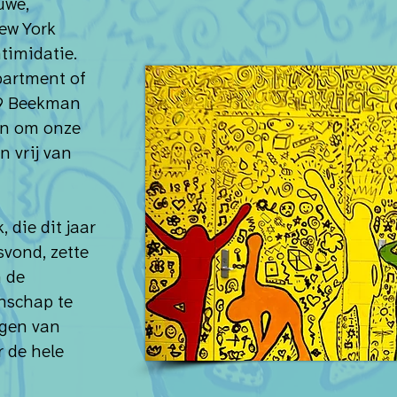
uwe,
ew York
timidatie.
partment of
59 Beekman
 in om onze
n vrij van
 die dit jaar
svond, zette
 de
nschap te
jgen van
r de hele