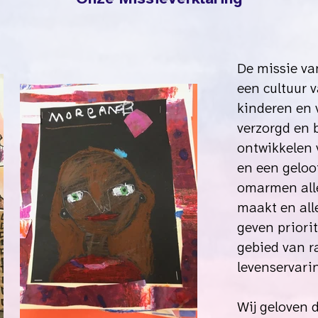
De missie va
een cultuur 
kinderen en 
verzorgd en 
ontwikkelen 
en een geloof
omarmen alle
maakt en al
geven priorit
gebied van ra
levenservari
Wij geloven d