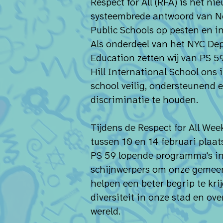
Respect for All (RFA) is het nie
systeembrede antwoord van N
Public Schools op pesten en in
Als onderdeel van het NYC De
Education zetten wij van PS 
Hill International School ons
school veilig, ondersteunend e
discriminatie te houden.
Tijdens de Respect for All Week,
tussen 10 en 14 februari plaat
PS 59 lopende programma's in
schijnwerpers om onze gemee
helpen een beter begrip te kri
diversiteit in onze stad en ove
wereld.