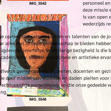
personeel en 
IMG_5542
deze missie 
is van open 
wederzijds re
de opmerkelijke sterke punten en talenten van de 
or alles wat ze onze gemeenschap te bieden hebben
eugdevolle, levendige, levenslange bezigheid is die
 academische, sociaal-emotionele en artistieke erva
diverse gemeenschap, studenten, docenten en gezin
ie door middel van woorden en daden pleiten voor 
en rechtvaardige samenleving, en die onze gedeelde 
ing.
IMG_5546