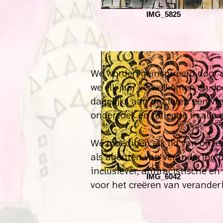
IMG_5825
We worden geïnspireerd door 
we elk jaar verwelkomen en do
dagelijks aan dat leren een vr
onderzoek en reflectie in alle
We moedigen elk lid van onze 
als agenten van verandering d
inclusiever, antiracistische 
IMG_6042
voor het creëren van verander